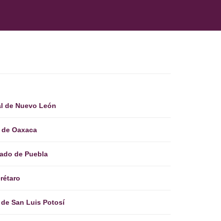
al de Nuevo León
al de Oaxaca
stado de Puebla
erétaro
 de San Luis Potosí