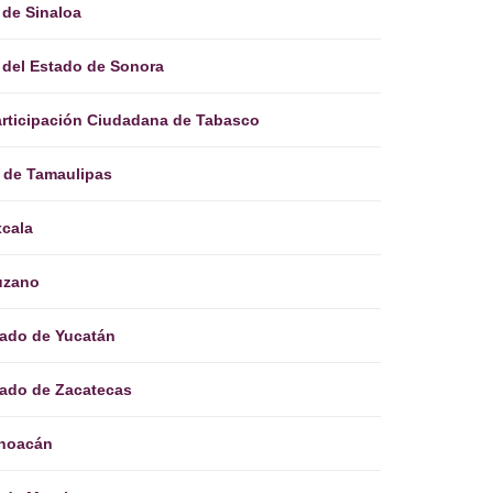
 de Sinaloa
l del Estado de Sonora
Participación Ciudadana de Tabasco
al de Tamaulipas
xcala
ruzano
stado de Yucatán
stado de Zacatecas
choacán